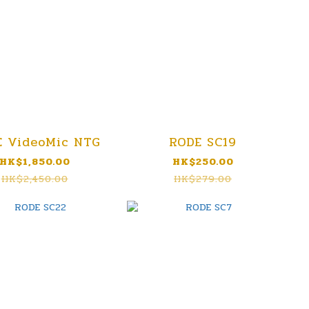
 VideoMic NTG
RODE SC19
HK$1,850.00
HK$250.00
HK$2,450.00
HK$279.00