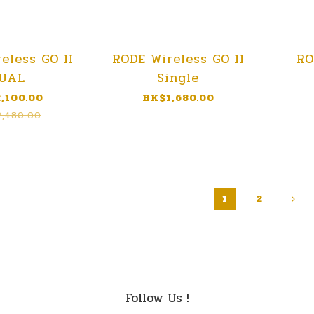
eless GO II
RODE Wireless GO II
RO
UAL
Single
,100.00
HK$1,680.00
,480.00
1
2
Follow Us !