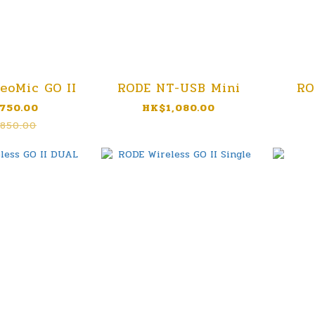
eoMic GO II
RODE NT-USB Mini
RO
750.00
HK$1,080.00
850.00