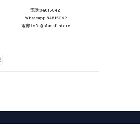
電話:84815042
Whatsapp:84815042
電郵:info@ohmall.store