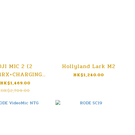
DJI MIC 2 (2
Hollyland Lark M2
1RX+CHARGING
HK$1,240.00
CASE)
HK$1,469.00
HK$2,709.00