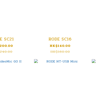
E SC21
RODE SC16
200.00
HK$140.00
240.00
HK$160.00