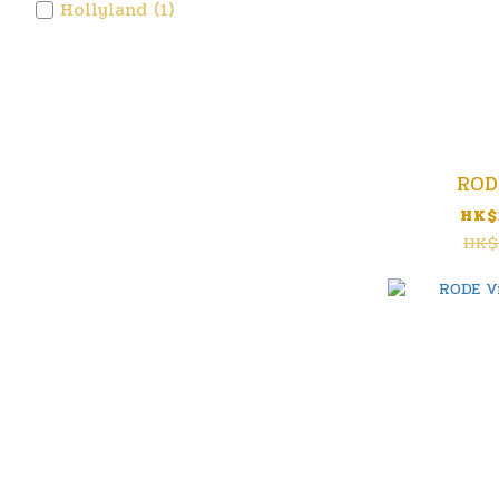
Hollyland (1)
ROD
HK$
HK$