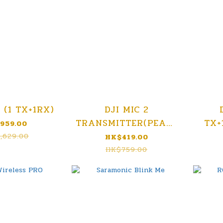
2 (1 TX+1RX)
DJI MIC 2
TRANSMITTER(PEARL
TX+
959.00
WHITE)
,629.00
HK$419.00
HK$759.00