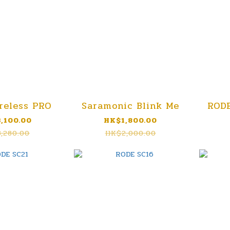
reless PRO
Saramonic Blink Me
RODE
,100.00
HK$1,800.00
,280.00
HK$2,000.00