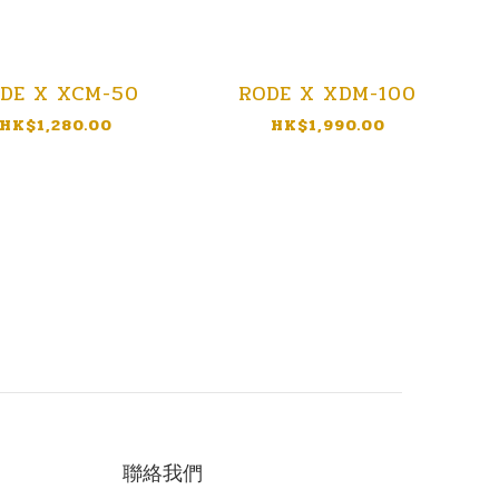
DE X XCM-50
RODE X XDM-100
HK$1,280.00
HK$1,990.00
聯絡我們