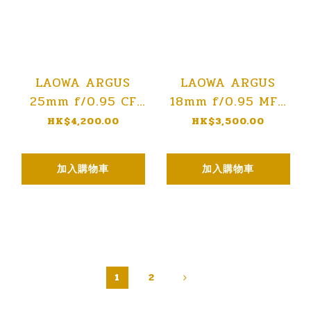
LAOWA ARGUS
LAOWA ARGUS
25mm f/0.95 CF
18mm f/0.95 MFT
APO Lens
APO Lens
HK$4,200.00
HK$3,500.00
加入購物車
加入購物車
1
2