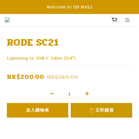
Welcome to OH MALL
RODE SC21
Lightning to USB-C Cable (11.8")
HK$200.00
HK$240.00
加入購物車
立即購買