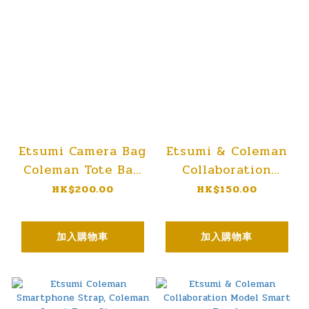
Etsumi Camera Bag
Etsumi & Coleman
Coleman Tote Bag
Collaboration
with Shoulder
Model Coleman
HK$200.00
HK$150.00
Strap
Camera Shoulder
Bag SLR 4.5L Black
加入購物車
加入購物車
CO-8739