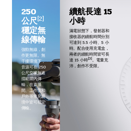
250
續航長達 15
[2]
公尺
小時
穩定無
滿電狀態下，發射器和
線傳輸
接收器的續航時間分別
可達到 5.5 小時、5 小
時。配合使用充電盒，
強勁無線，創
兩者的續航時間皆可長
作更無限。無
[3]
達 15 小時
。電量充
干擾環境下，
沛，創作不受限。
音源可在 250
公尺空曠無遮
擋範圍內傳
輸，在直播
間、工作室和
戶外等常見環
境中皆可穩定
傳輸。