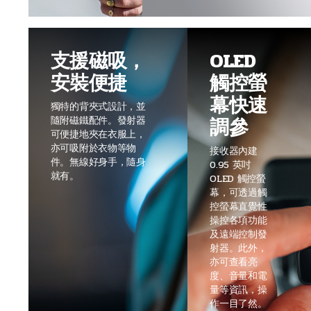
支援磁吸，
OLED
安裝便捷
觸控螢
幕快速
獨特的背夾式設計，並
調參
隨附磁鐵配件。發射器
可便捷地夾在衣服上，
亦可吸附於衣物等物
接收器內建
件。無線好身手，隨身
0.95 英吋
就有。
OLED 觸控螢
幕，可透過觸
控螢幕直覺性
操控各項功能
及遠端控制發
射器。此外，
亦可查看亮
度、音量和電
量等資訊，操
作一目了然。