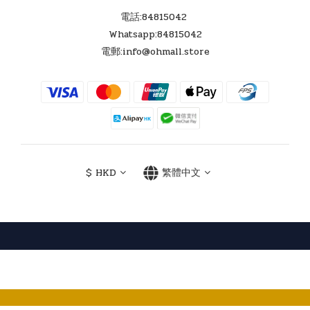
電話:84815042
Whatsapp:84815042
電郵:info@ohmall.store
$
HKD
繁體中文
Powered by SHOPLINE