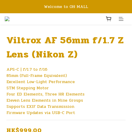
Welcome to OH MALL
Viltrox AF 56mm f/1.7 Z
Lens (Nikon Z)
APS-C | f/1.7 to f/16
85mm (Full-Frame Equivalent)
Excellent Low-Light Performance
STM Stepping Motor
Four ED Elements, Three HR Elements
Eleven Lens Elements in Nine Groups
Supports EXIF Data Transmission
Firmware Updates via USB-C Port
HK$999.00