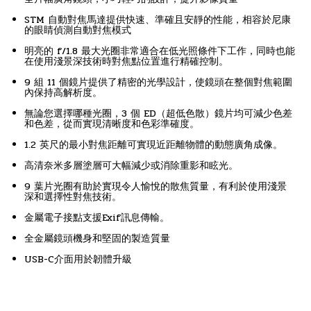
STM 自動對焦馬達提供快速、準確且安靜的性能，相容於尼康
的眼睛偵測自動對焦模式
明亮的 f/1.8 最大光圈非常適合在低光照條件下工作，同時也能
在使用淺景深技術時對焦點位置進行精確控制。
9 組 11 個鏡片提供了精密的光學設計，使鏡頭在整個對焦範圍
內保持高解析度。
無論您選擇哪種光圈，3 個 ED（超低色散）鏡片均可減少色差
和色差，從而實現清晰度和色彩準確度。
1.2 英尺的最小對焦距離可實現近距離物體的動態廣角成像。
高清奈米多層塗層可大幅減少或消除重影和眩光。
9 葉片光圈有助於實現令人愉悅的散焦質量，有利於使用淺景
深和選擇性對焦技術。
金屬電子接點支援Exif訊息傳輸。
全金屬鏡頭機身和堅固的製造質量
USB-C介面用於韌體升級