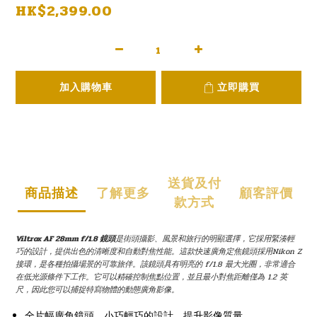
HK$2,399.00
加入購物車
立即購買
送貨及付
商品描述
了解更多
顧客評價
款方式
Viltrox AF 28mm f/1.8 鏡頭
是街頭攝影、風景和旅行的明顯選擇，它採用緊湊輕
巧的設計，提供出色的清晰度和自動對焦性能。這款快速廣角定焦鏡頭採用Nikon Z
接環，是各種拍攝場景的可靠旅伴。該鏡頭具有明亮的 f/1.8 最大光圈，非常適合
在低光源條件下工作。它可以精確控制焦點位置，並且最小對焦距離僅為 1.2 英
尺，因此您可以捕捉特寫物體的動態廣角影像。
全片幅廣角鏡頭，小巧輕巧的設計，提升影像質量