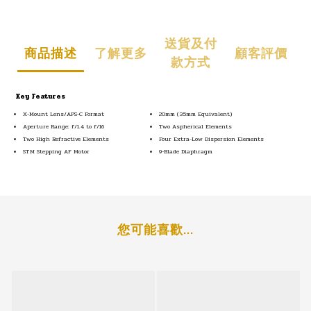
送貨及付
商品描述
了解更多
顧客評價
款方式
Key Features
X-Mount Lens/APS-C Format
20mm (35mm Equivalent)
Aperture Range: f/1.4 to f/16
Two Aspherical Elements
Two High Refractive Elements
Four Extra-Low Dispersion Elements
STM Stepping AF Motor
9-Blade Diaphragm
您可能喜歡...