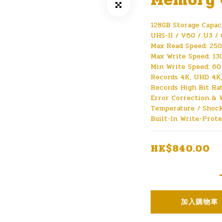
128GB Storage Capac
UHS-II / V60 / U3 / 
Max Read Speed: 25
Max Write Speed: 13
Min Write Speed: 60
Records 4K, UHD 4K,
Records High Bit R
Error Correction & 
Temperature / Shock
Built-In Write-Prot
HK$840.00
加入購物車