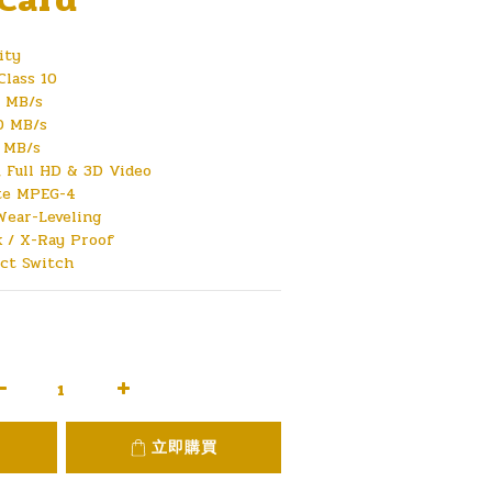
ity
Class 10
0 MB/s
0 MB/s
 MB/s
 Full HD & 3D Video
ate MPEG-4
Wear-Leveling
 / X-Ray Proof
ect Switch
立即購買