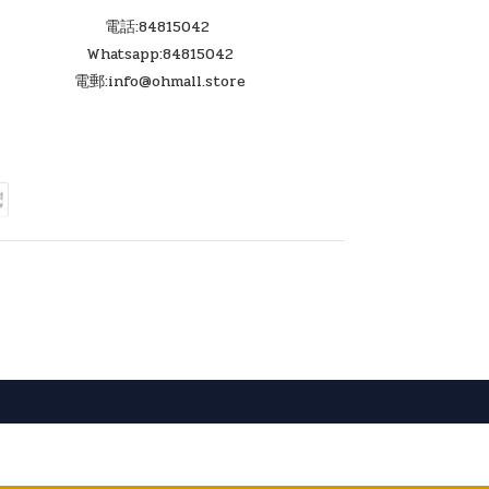
電話:84815042
Whatsapp:84815042
電郵:info@ohmall.store