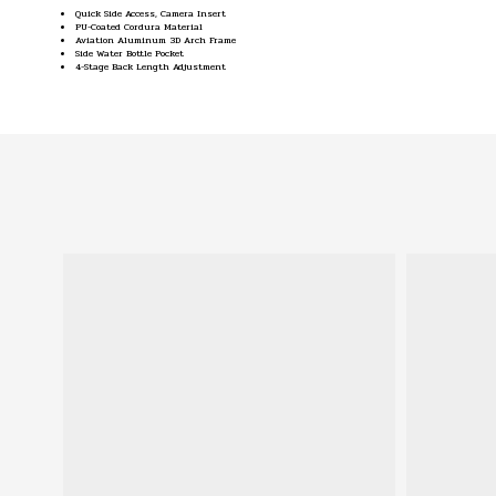
Quick Side Access, Camera Insert
PU-Coated Cordura Material
Aviation Aluminum 3D Arch Frame
Side Water Bottle Pocket
4-Stage Back Length Adjustment