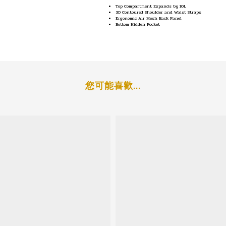
Top Compartment Expands by 10L
3D Contoured Shoulder and Waist Straps
Ergonomic Air Mesh Back Panel
Bottom Hidden Pocket
您可能喜歡...