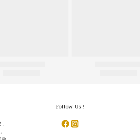
Follow Us !
品，
換。
必需