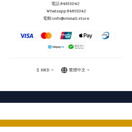
電話:84815042
Whatsapp:84815042
電郵:info@ohmall.store
$
HKD
繁體中文
Powered by SHOPLINE