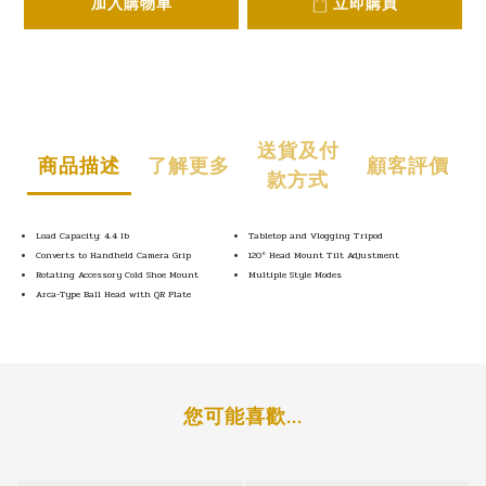
加入購物車
立即購買
送貨及付
商品描述
了解更多
顧客評價
款方式
Load Capacity: 4.4 lb
Tabletop and Vlogging Tripod
Converts to Handheld Camera Grip
120° Head Mount Tilt Adjustment
Rotating Accessory Cold Shoe Mount
Multiple Style Modes
Arca-Type Ball Head with QR Plate
您可能喜歡...