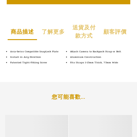
送貨及付
商品描述
了解更多
顧客評價
款方式
Arca-Swiss Compatible SnapLock Plate
Attach Camera to Backpack Strap or Belt
Install in Any Direction
Aluminum Construction
Patented Tight-Fitting Screw
Fits Straps 1-15mm Thick, 75mm Wide
您可能喜歡...