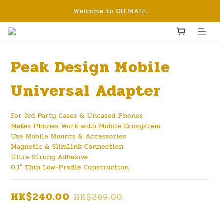
Welcome to OH MALL
Peak Design Mobile
Universal Adapter
For 3rd Party Cases & Uncased Phones
Makes Phones Work with Mobile Ecosystem
Use Mobile Mounts & Accessories
Magnetic & SlimLink Connection
Ultra-Strong Adhesive
0.1" Thin Low-Profile Construction
HK$240.00
HK$269.00