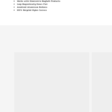
Works with SlimLink & MagSafe Products
Loop Magnetically Stows Flat
Anodized Aluminum Buttons
100% Recycled Nylon Canvas