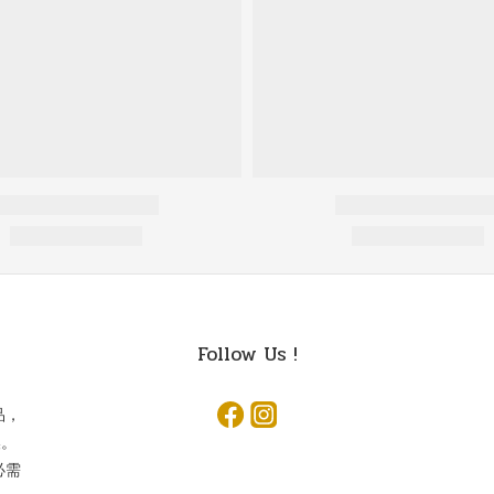
Follow Us !
品，
換。
必需