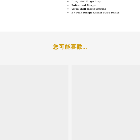
Integrated Finger Loop
Rubberized Bumper
Versa Shell Fabric Covering
2 x Peak Design Anchor Strap Points
您可能喜歡...