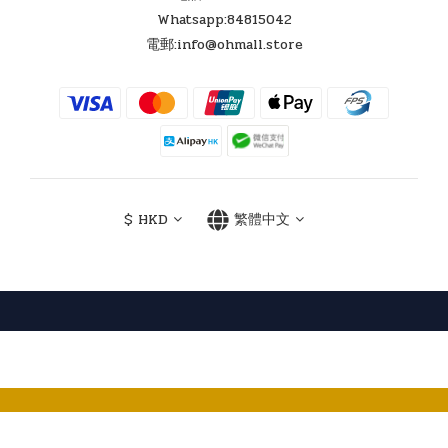
Whatsapp:84815042
電郵:info@ohmall.store
$
HKD
繁體中文
Powered by SHOPLINE
立即購買