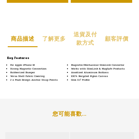
送貨及付
商品描述
了解更多
顧客評價
款方式
Key Features
For Apple iPhone 16
Magnetic/Mechanical SlimLink Connector
Strong Magnetic Connection
Works with SlimLink & MagSafe Products
Rubberized Bumper
Anodized Aluminum Buttons
Versa Shell Fabric Covering
100% Recycled Nylon Canvas
2 x Peak Design Anchor Strap Points
Slim 0.1" Profile
您可能喜歡...