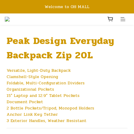
Welcome to OH MALL
Peak Design Everyday
Backpack Zip 20L
Versatile, Light-Duty Backpack
Clamshell-Style Opening
Foldable, Multi-Configuration Dividers
Organizational Pockets
15" Laptop and 12.9" Tablet Pockets
Document Pocket
2 Bottle Pockets/Tripod, Monopod Holders
Anchor Link Key Tether
3 Exterior Handles, Weather Resistant