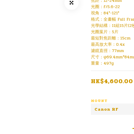
焦距：12-24mm
光圈：f/5.6-22
視角：84°-121°
格式：全畫幅 Full Fra
光學結構：11組15片(
光圈葉片：5片
最短對焦距離：15cm
最高放大率：0.4x
濾鏡直徑：77mm
尺寸：φ69.4mm*84m
重量：497g
HK$4,600.00
MOUNT