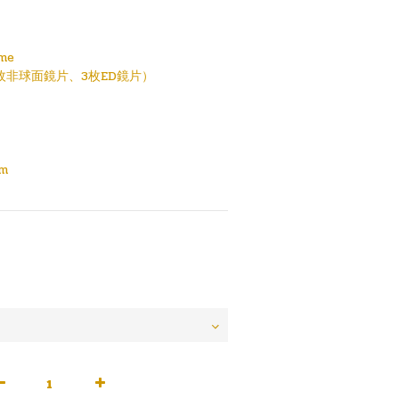
me
2枚非球面鏡片、3枚ED鏡片）
m