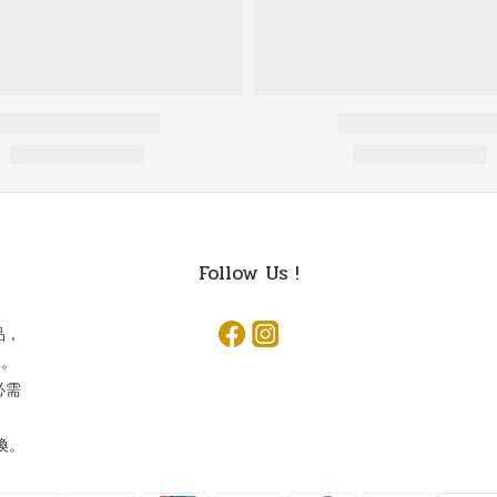
Follow Us !
品，
換。
必需
換。