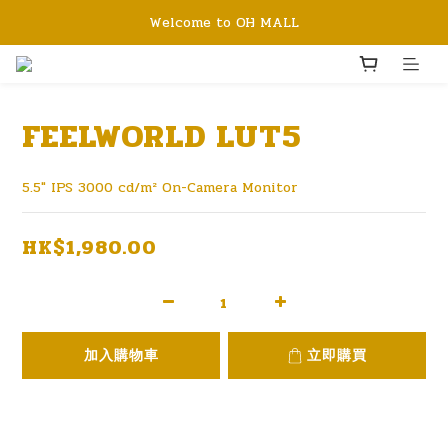
Welcome to OH MALL
FEELWORLD LUT5
5.5" IPS 3000 cd/m² On-Camera Monitor
HK$1,980.00
加入購物車
立即購買