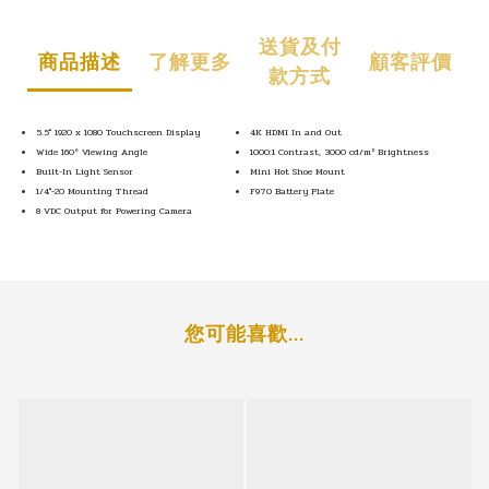
送貨及付
商品描述
了解更多
顧客評價
款方式
5.5" 1920 x 1080 Touchscreen Display
4K HDMI In and Out
Wide 160° Viewing Angle
1000:1 Contrast, 3000 cd/m² Brightness
Built-In Light Sensor
Mini Hot Shoe Mount
1/4"-20 Mounting Thread
F970 Battery Plate
8 VDC Output for Powering Camera
您可能喜歡...