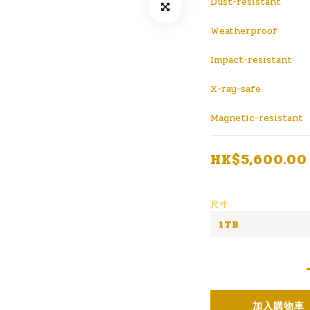
Dust-resistant
Weatherproof
Impact-resistant
X-ray-safe
Magnetic-resistant
HK$5,600.00
尺寸
加入購物車