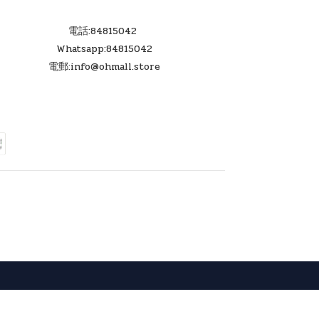
電話:84815042
Whatsapp:84815042
電郵:info@ohmall.store