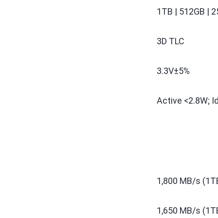
1TB | 512GB | 
3D TLC
3.3V±5%
Active <2.8W; I
1,800 MB/s (1
1,650 MB/s (1