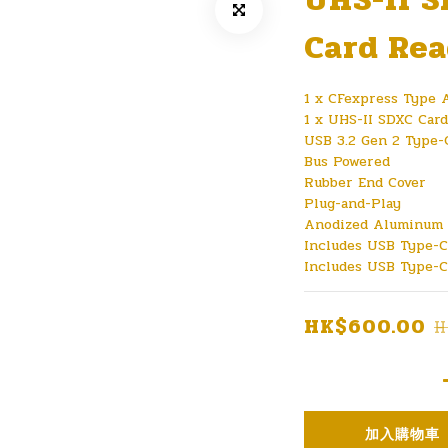
Card Rea
1 x CFexpress Type A
1 x UHS-II SDXC Card
USB 3.2 Gen 2 Type-C
Bus Powered
Rubber End Cover
Plug-and-Play
Anodized Aluminum 
Includes USB Type-C
Includes USB Type-C
HK$600.00
H
加入購物車