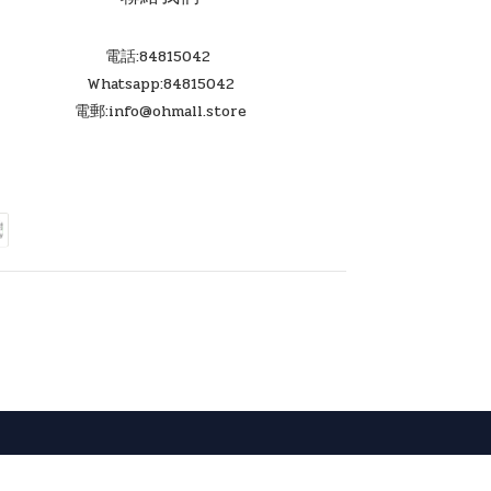
電話:84815042
Whatsapp:84815042
電郵:info@ohmall.store