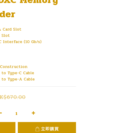
der
 Card Slot
 Slot
 Interface (10 Gb/s)
Construction
 to Type-C Cable
 to Type-A Cable
K$670.00
立即購買