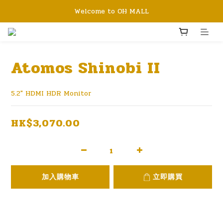
Welcome to OH MALL
Atomos Shinobi II
5.2" HDMI HDR Monitor
HK$3,070.00
加入購物車
立即購買