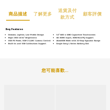
送貨及付
商品描述
了解更多
顧客評價
款方式
Key Features
Slimmer, Lighter, Low-Profile Design
5.2" 1920 x 1080 Capacitive Touchscreen
High 1500 cd/m² Brightness
4K HDMI Input, HDR/HLG/PQ Support
USB PD Power, USB-C/LANC Camera Control
AtomHDR Mode with 10-Stop Dynamic Range
Built-In and USB Calibration Support
Single Sony L-Series Battery Slot
您可能喜歡...