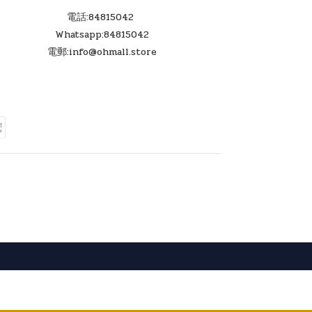
電話:84815042
Whatsapp:84815042
電郵:info@ohmall.store