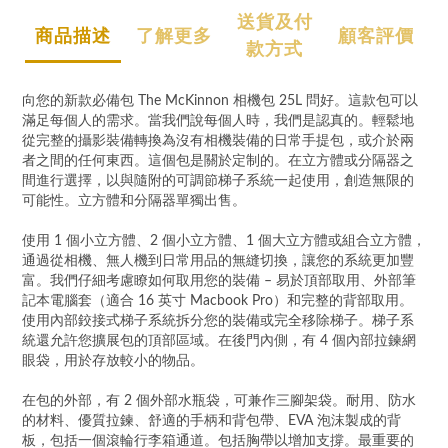
送貨及付
商品描述
了解更多
顧客評價
款方式
向您的新款必備包 The McKinnon 相機包 25L 問好。這款包可以
滿足每個人的需求。當我們說每個人時，我們是認真的。輕鬆地
從完整的攝影裝備轉換為沒有相機裝備的日常手提包，或介於兩
者之間的任何東西。這個包是關於定制的。在立方體或分隔器之
間進行選擇，以與隨附的可調節梯子系統一起使用，創造無限的
可能性。立方體和分隔器單獨出售。
使用 1 個小立方體、2 個小立方體、1 個大立方體或組合立方體，
通過從相機、無人機到日常用品的無縫切換，讓您的系統更加豐
富。我們仔細考慮瞭如何取用您的裝備 – 易於頂部取用、外部筆
記本電腦套（適合 16 英寸 Macbook Pro）和完整的背部取用。
使用內部鉸接式梯子系統拆分您的裝備或完全移除梯子。梯子系
統還允許您擴展包的頂部區域。在後門內側，有 4 個內部拉鍊網
眼袋，用於存放較小的物品。
在包的外部，有 2 個外部水瓶袋，可兼作三腳架袋。耐用、防水
的材料、優質拉鍊、舒適的手柄和背包帶、EVA 泡沫製成的背
板，包括一個滾輪行李箱通道。包括胸帶以增加支撐。最重要的